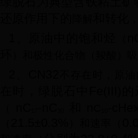
绿脱石为典型含铁粘土矿
还原作用下的
和转化
降解
1
、原油中的饱和烃
n
（
环
）
和极性化合物（羧酸）吸
2
、
CN32
不存在
时，原油
在时，绿脱石中
Fe(III)
的
nC
-nC
和
n
-cHe
C
（
17
30
10
21.5±0.3%
0.
（
）
和速率
（