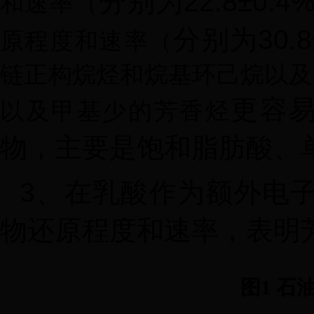
分别为
22.8±0.4
和速率
（
分别为
30.
原程度和速率
（
链正构烷烃和烷基环己烷以及
更容
以及甲基少
的
芳香
烃
物，主要是饱和脂肪酸、
3
、在乳酸作为额外电
物还原程度和速率，表明
图1 